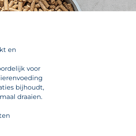
kt en
ordelijk voor
dierenvoeding
aties bijhoudt,
imaal draaien.
cten