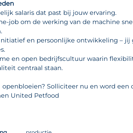
ieden
lijk salaris dat past bij jouw ervaring.
-the-job om de werking van de machine sne
.
initiatief en persoonlijke ontwikkeling – ji
s.
e en open bedrijfscultuur waarin flexibili
teit centraal staan.
r al openbloeien? Solliciteer nu en word ee
nen United Petfood
ing
productie