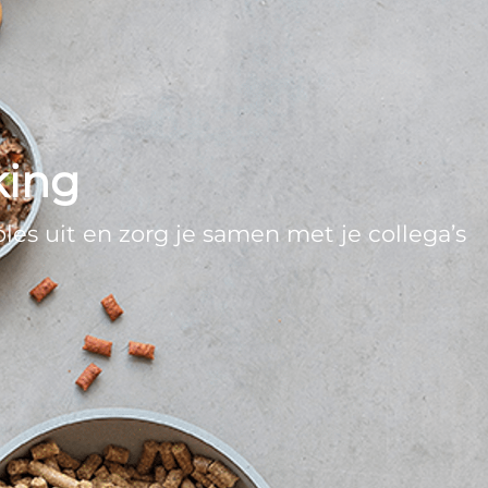
king
les uit en zorg je samen met je collega’s