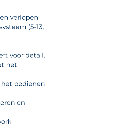
ten verlopen
systeem (5-13,
ft voor detail.
et het
t het bedienen
ceren en
work