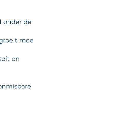
l onder de
j groeit mee
teit en
n onmisbare