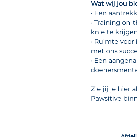
Wat wij jou b
· Een aantrekke
· Training on
knie te krijgen
· Ruimte voor 
met ons succe
· Een aangenam
doenersmentali
Zie jij je hie
Pawsitive bin
Afdel