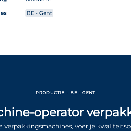
ies
BE - Gent
PRODUCTIE
·
BE - GENT
hine-operator verpak
 verpakkingsmachines, voer je kwaliteitsc