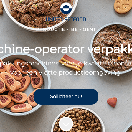
PRODUCTIE
·
BE - GENT
hine-operator verpak
akkingsmachines, voer je kwaliteitscontro
voor een vlotte productieomgeving.
Solliciteer nu!