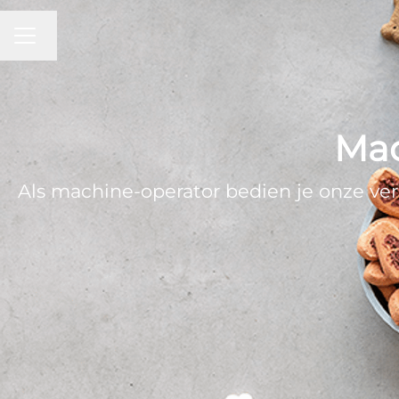
CARRIÈREMENU
Taal wijzigen
Mac
Als machine-operator bedien je onze verp